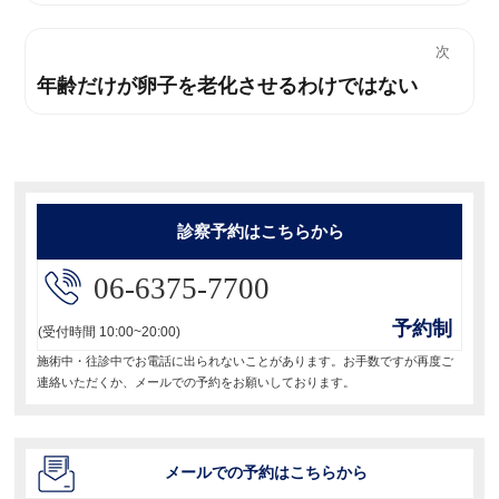
去
ナ
の
次
投
ビ
年齢だけが卵子を老化させるわけではない
次
稿:
の
ゲ
投
ー
稿:
シ
診察予約はこちらから
ョ
06-6375-7700
ン
予約制
(受付時間 10:00~20:00)
施術中・往診中でお電話に出られないことがあります。お手数ですが再度ご
連絡いただくか、メールでの予約をお願いしております。
メールでの予約はこちらから