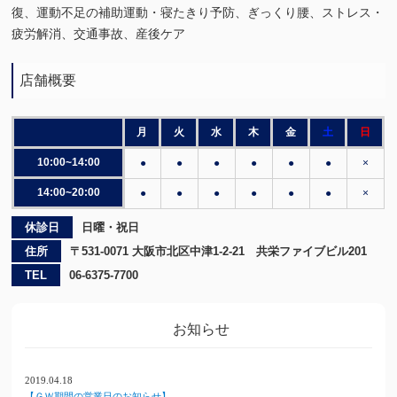
復、運動不足の補助運動・寝たきり予防、ぎっくり腰、ストレス・
疲労解消、交通事故、産後ケア
店舗概要
月
火
水
木
金
土
日
10:00~14:00
●
●
●
●
●
●
×
14:00~20:00
●
●
●
●
●
●
×
休診日
日曜・祝日
住所
〒531-0071 大阪市北区中津1-2-21 共栄ファイブビル201
TEL
06-6375-7700
お知らせ
2019.04.18
【ＧＷ期間の営業日のお知らせ】