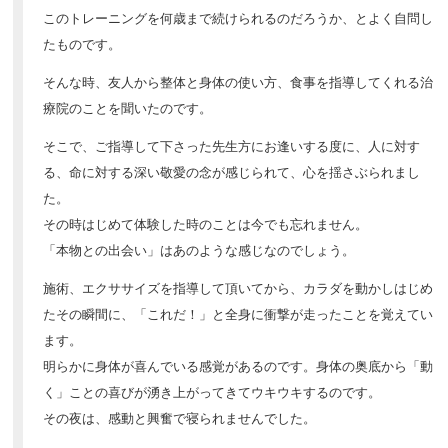
このトレーニングを何歳まで続けられるのだろうか、とよく自問し
たものです。
そんな時、友人から整体と身体の使い方、食事を指導してくれる治
療院のことを聞いたのです。
そこで、ご指導して下さった先生方にお逢いする度に、人に対す
る、命に対する深い敬愛の念が感じられて、心を揺さぶられまし
た。
その時はじめて体験した時のことは今でも忘れません。
「本物との出会い」はあのような感じなのでしょう。
施術、エクササイズを指導して頂いてから、カラダを動かしはじめ
たその瞬間に、「これだ！」と全身に衝撃が走ったことを覚えてい
ます。
明らかに身体が喜んでいる感覚があるのです。身体の奥底から「動
く」ことの喜びが湧き上がってきてウキウキするのです。
その夜は、感動と興奮で寝られませんでした。