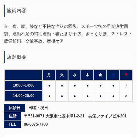
施術内容
首、肩、腰、膝など不快な症状の回復、スポーツ後の早期疲労回
復、運動不足の補助運動・寝たきり予防、ぎっくり腰、ストレス・
疲労解消、交通事故、産後ケア
店舗概要
月
火
水
木
金
土
日
10:00~14:00
●
●
●
●
●
●
×
14:00~20:00
●
●
●
●
●
●
×
休診日
日曜・祝日
住所
〒531-0071 大阪市北区中津1-2-21 共栄ファイブビル201
TEL
06-6375-7700