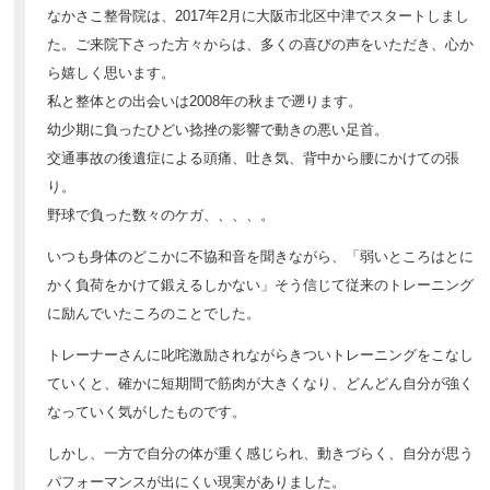
なかさこ整骨院は、2017年2月に大阪市北区中津でスタートしまし
た。ご来院下さった方々からは、多くの喜びの声をいただき、心か
ら嬉しく思います。
私と整体との出会いは2008年の秋まで遡ります。
幼少期に負ったひどい捻挫の影響で動きの悪い足首。
交通事故の後遺症による頭痛、吐き気、背中から腰にかけての張
り。
野球で負った数々のケガ、、、、。
いつも身体のどこかに不協和音を聞きながら、「弱いところはとに
かく負荷をかけて鍛えるしかない」そう信じて従来のトレーニング
に励んでいたころのことでした。
トレーナーさんに叱咤激励されながらきついトレーニングをこなし
ていくと、確かに短期間で筋肉が大きくなり、どんどん自分が強く
なっていく気がしたものです。
しかし、一方で自分の体が重く感じられ、動きづらく、自分が思う
パフォーマンスが出にくい現実がありました。