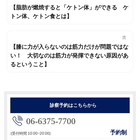
【脂肪が燃焼すると「ケトン体」ができる ケ
過
稿
トン体、ケトン食とは】
去
ナ
の
投
ビ
次
稿:
【膝に力が入らないのは筋力だけが問題ではな
次
ゲ
い！ 大切なのは筋力が発揮できない原因があ
の
ー
るということ】
投
稿:
シ
ョ
ン
診察予約はこちらから
06-6375-7700
予約制
(受付時間 10:00~20:00)