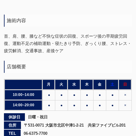
施術内容
首、肩、腰、膝など不快な症状の回復、スポーツ後の早期疲労回
復、運動不足の補助運動・寝たきり予防、ぎっくり腰、ストレス・
疲労解消、交通事故、産後ケア
店舗概要
月
火
水
木
金
土
日
10:00~14:00
●
●
●
●
●
●
×
14:00~20:00
●
●
●
●
●
●
×
休診日
日曜・祝日
住所
〒531-0071 大阪市北区中津1-2-21 共栄ファイブビル201
TEL
06-6375-7700