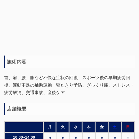
施術内容
首、肩、腰、膝など不快な症状の回復、スポーツ後の早期疲労回
復、運動不足の補助運動・寝たきり予防、ぎっくり腰、ストレス・
疲労解消、交通事故、産後ケア
店舗概要
月
火
水
木
金
土
日
10:00~14:00
●
●
●
●
●
●
×