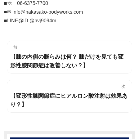
■☏ 06-6375-7700
■✉︎ info@nakasako-bodyworks.com
■LINE@ID @hvj9094m
投
前
【膝の内側の膨らみは何？ 膝だけを見ても変
過
稿
形性膝関節症は改善しない？】
去
ナ
の
投
ビ
次
稿:
【変形性膝関節症にヒアルロン酸注射は効果あ
次
ゲ
り？】
の
ー
投
稿:
シ
ョ