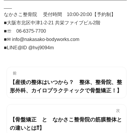
___
なかさこ整骨院 受付時間 10:00-20:00【予約制】
■大阪市北区中津1-2-21 共栄ファイブビル2階
■☏ 06-6375-7700
■✉︎ info@nakasako-bodyworks.com
■LINE@ID @hvj9094m
投
前
【産後の整体はいつから？ 整体、整骨院、整
過
稿
形外科、カイロプラクティックで骨盤矯正！】
去
ナ
の
投
ビ
次
稿:
【骨盤矯正 と なかさこ整骨院の筋膜整体と
次
ゲ
の違いとは⁇】
の