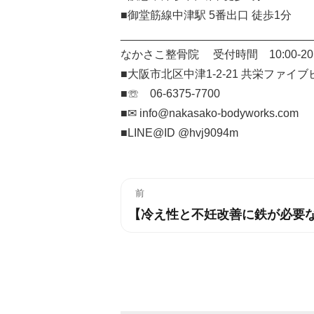
■御堂筋線中津駅 5番出口 徒歩1分
______________________________
なかさこ整骨院 受付時間 10:00-20
■大阪市北区中津1-2-21 共栄ファイブ
■☏ 06-6375-7700
■✉︎ info@nakasako-bodyworks.com
■LINE@ID @hvj9094m
投
前
【冷え性と不妊改善に鉄が必要な
過
稿
去
ナ
の
投
ビ
稿:
ゲ