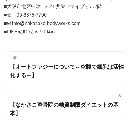
■大阪市北区中津1-2-21 共栄ファイブビル2階
■☏ 06-6375-7700
■✉︎ info@nakasako-bodyworks.com
■LINE@ID @hvj9094m
投
前
【オートファジーについて～空腹で細胞は活性
過
稿
化する～】
去
ナ
の
投
ビ
次
稿:
【なかさこ整骨院の糖質制限ダイエットの基
次
ゲ
本】
の
ー
投
稿:
シ