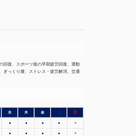
の回復、スポーツ後の早期疲労回復、運動
、ぎっくり腰、ストレス・疲労解消、交通
水
木
金
土
日
●
●
●
●
×
●
●
●
●
×