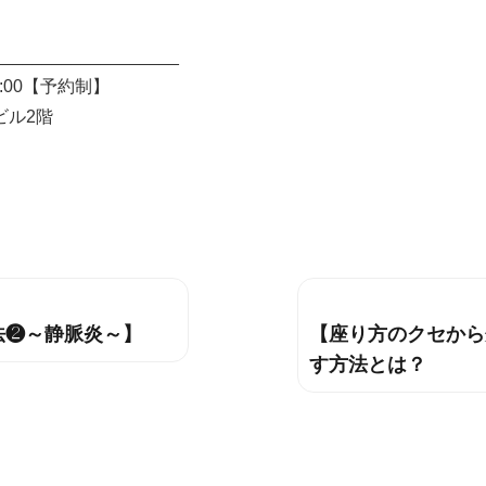
___________________
:00【予約制】
ビル2階
法❷～静脈炎～】
【座り方のクセから
次
す方法とは？
の
投
稿: