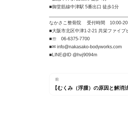
■御堂筋線中津駅 5番出口 徒歩1分
______________________________
なかさこ整骨院 受付時間 10:00-20
■大阪市北区中津1-2-21 共栄ファイブ
■☏ 06-6375-7700
■✉︎ info@nakasako-bodyworks.com
■LINE@ID @hvj9094m
投
前
【むくみ（浮腫）の原因と解消
過
稿
去
ナ
の
投
ビ
稿:
ゲ