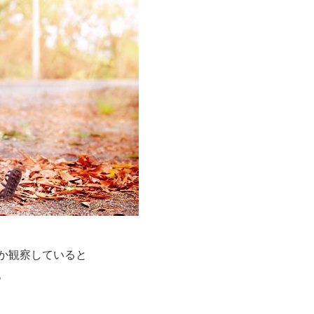
か観察していると
。