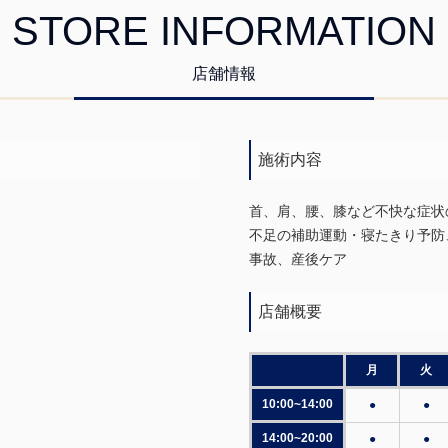
STORE INFORMATION
店舗情報
施術内容
首、肩、腰、膝など不快な症状
不足の補助運動・寝たきり予防
事故、産後ケア
店舗概要
月
火
10:00~14:00
●
●
14:00~20:00
●
●