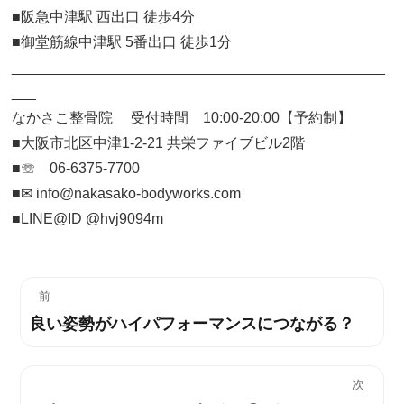
■阪急中津駅 西出口 徒歩4分
■御堂筋線中津駅 5番出口 徒歩1分
______________________________________________
___
なかさこ整骨院 受付時間 10:00-20:00【予約制】
■大阪市北区中津1-2-21 共栄ファイブビル2階
■☏ 06-6375-7700
■✉︎ info@nakasako-bodyworks.com
■LINE@ID @hvj9094m
投
前
良い姿勢がハイパフォーマンスにつながる？
過
稿
去
ナ
の
次
投