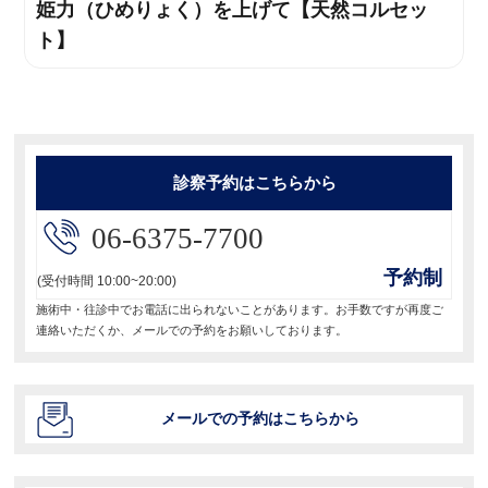
ビ
姫力（ひめりょく）を上げて【天然コルセッ
次
稿:
ト】
の
ゲ
投
ー
稿:
シ
ョ
診察予約はこちらから
ン
06-6375-7700
予約制
(受付時間 10:00~20:00)
施術中・往診中でお電話に出られないことがあります。お手数ですが再度ご
連絡いただくか、メールでの予約をお願いしております。
メールでの予約はこちらから