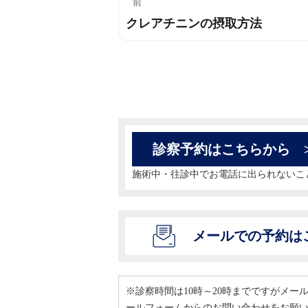
投
前
クレアチニンの摂取方法
過
稿
去
ナ
の
投
ビ
稿:
ゲ
ー
診察予約はこちらから
シ
施術中・往診中でお電話に出られないこ
ョ
ン
メールでの予約は
※診察時間は10時～20時までですがメ
ールフォームからのお問い合わせをお願