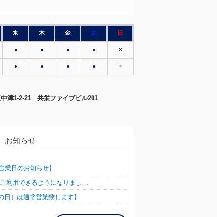
水
木
金
土
日
●
●
●
●
×
●
●
●
●
×
北区中津1-2-21 共栄ファイブビル201
お知らせ
営業日のお知らせ】
AY ご利用できるようになりまし…
春分の日）は通常営業致します】