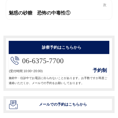
ナ
の
次
投
ビ
魅惑の砂糖 恐怖の中毒性①
次
稿:
の
ゲ
投
ー
稿:
シ
診察予約はこちらから
ョ
06-6375-7700
ン
予約制
(受付時間 10:00~20:00)
施術中・往診中でお電話に出られないことがあります。お手数ですが再度ご
連絡いただくか、メールでの予約をお願いしております。
メールでの予約はこちらから