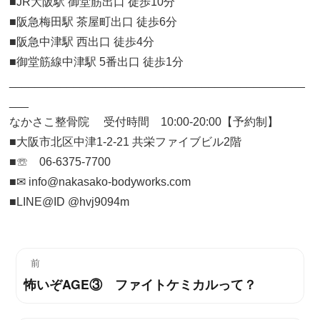
■JR大阪駅 御堂筋出口 徒歩10分
■阪急梅田駅 茶屋町出口 徒歩6分
■阪急中津駅 西出口 徒歩4分
■御堂筋線中津駅 5番出口 徒歩1分
______________________________________________
___
なかさこ整骨院 受付時間 10:00-20:00【予約制】
■大阪市北区中津1-2-21 共栄ファイブビル2階
■☏ 06-6375-7700
■✉︎ info@nakasako-bodyworks.com
■LINE@ID @hvj9094m
投
前
怖いぞAGE③ ファイトケミカルって？
過
稿
去