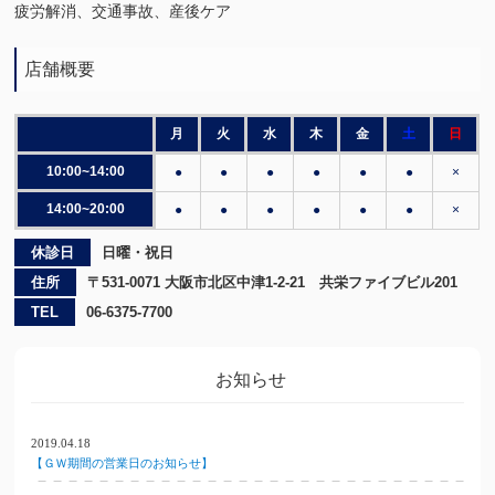
疲労解消、交通事故、産後ケア
店舗概要
月
火
水
木
金
土
日
10:00~14:00
●
●
●
●
●
●
×
14:00~20:00
●
●
●
●
●
●
×
休診日
日曜・祝日
住所
〒531-0071 大阪市北区中津1-2-21 共栄ファイブビル201
TEL
06-6375-7700
お知らせ
2019.04.18
【ＧＷ期間の営業日のお知らせ】