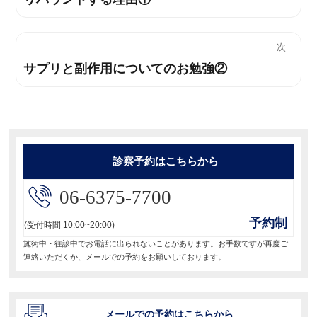
稿
去
ナ
の
次
投
ビ
サプリと副作用についてのお勉強②
次
稿:
の
ゲ
投
ー
稿:
シ
診察予約はこちらから
ョ
06-6375-7700
ン
予約制
(受付時間 10:00~20:00)
施術中・往診中でお電話に出られないことがあります。お手数ですが再度ご
連絡いただくか、メールでの予約をお願いしております。
メールでの予約はこちらから