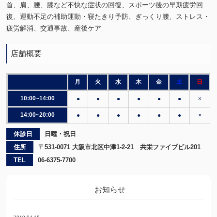
首、肩、腰、膝など不快な症状の回復、スポーツ後の早期疲労回
復、運動不足の補助運動・寝たきり予防、ぎっくり腰、ストレス・
疲労解消、交通事故、産後ケア
店舗概要
月
火
水
木
金
土
日
10:00~14:00
●
●
●
●
●
●
×
14:00~20:00
●
●
●
●
●
●
×
休診日
日曜・祝日
住所
〒531-0071 大阪市北区中津1-2-21 共栄ファイブビル201
TEL
06-6375-7700
お知らせ