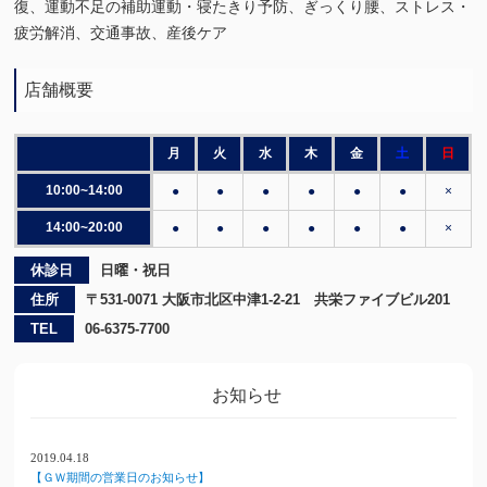
復、運動不足の補助運動・寝たきり予防、ぎっくり腰、ストレス・
疲労解消、交通事故、産後ケア
店舗概要
月
火
水
木
金
土
日
10:00~14:00
●
●
●
●
●
●
×
14:00~20:00
●
●
●
●
●
●
×
休診日
日曜・祝日
住所
〒531-0071 大阪市北区中津1-2-21 共栄ファイブビル201
TEL
06-6375-7700
お知らせ
2019.04.18
【ＧＷ期間の営業日のお知らせ】