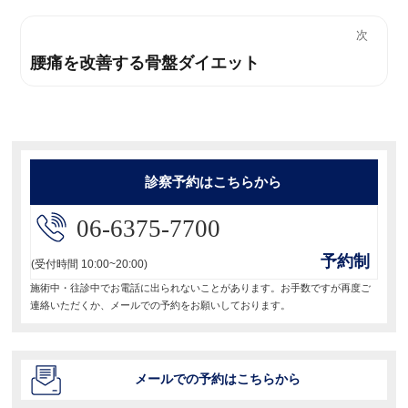
ナ
の
次
投
ビ
腰痛を改善する骨盤ダイエット
次
稿:
の
ゲ
投
ー
稿:
シ
診察予約はこちらから
ョ
06-6375-7700
ン
予約制
(受付時間 10:00~20:00)
施術中・往診中でお電話に出られないことがあります。お手数ですが再度ご
連絡いただくか、メールでの予約をお願いしております。
メールでの予約はこちらから