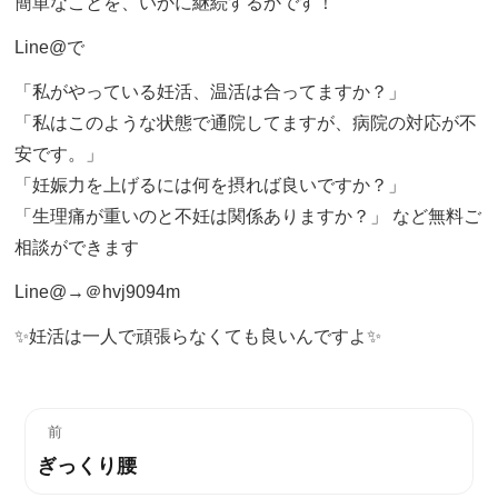
簡単なことを、いかに継続するかです！
Line@で
「私がやっている妊活、温活は合ってますか？」
「私はこのような状態で通院してますが、病院の対応が不
安です。」
「妊娠力を上げるには何を摂れば良いですか？」
「生理痛が重いのと不妊は関係ありますか？」 など無料ご
相談ができます
Line@→＠hvj9094m
✨妊活は一人で頑張らなくても良いんですよ✨
投
前
ぎっくり腰
過
稿
去