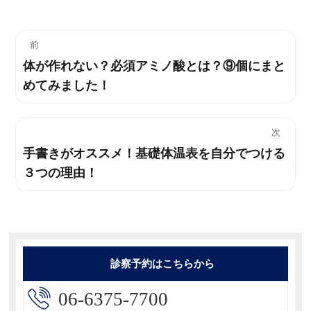
投
前
体が作れない？必須アミノ酸とは？⑨個にまと
過
稿
めてみました！
去
ナ
の
投
ビ
次
稿:
手書きがオススメ！基礎体温表を自分でつける
次
ゲ
３つの理由！
の
ー
投
稿:
シ
ョ
診察予約はこちらから
ン
06-6375-7700