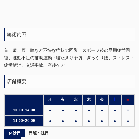
施術内容
首、肩、腰、膝など不快な症状の回復、スポーツ後の早期疲労回
復、運動不足の補助運動・寝たきり予防、ぎっくり腰、ストレス・
疲労解消、交通事故、産後ケア
店舗概要
月
火
水
木
金
土
日
10:00~14:00
●
●
●
●
●
●
×
14:00~20:00
●
●
●
●
●
●
×
休診日
日曜・祝日