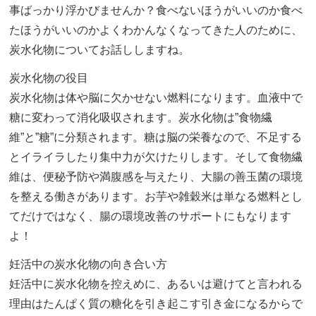
事ばっかり浮かびませんか？食べないほうがいいのか食べ
たほうがいいのかよくわかんなくなってきた人のために、
炭水化物についてお話ししますね。
炭水化物の役目
炭水化物は体や脳に欠かせない燃料になります。血液中で
糖に変わって消化吸収されます。炭水化物は”食物繊
維”と”糖”に分類されます。糖は脳の栄養なので、不足する
とイライラしたり集中力が欠けたりします。そして食物繊
維は、便秘予防や満腹感を与えたり、大腸の善玉菌の環境
を整える働きがあります。お芋や雑穀米は単なる燃料とし
てだけではなく、腸の環境改善のサポートにもなります
よ！
妊活中の炭水化物の向き合い方
妊活中に炭水化物を控えめに、あるいは避けてと言われる
理由はたんぱく質の糖化を引き起こす引き金になるからで