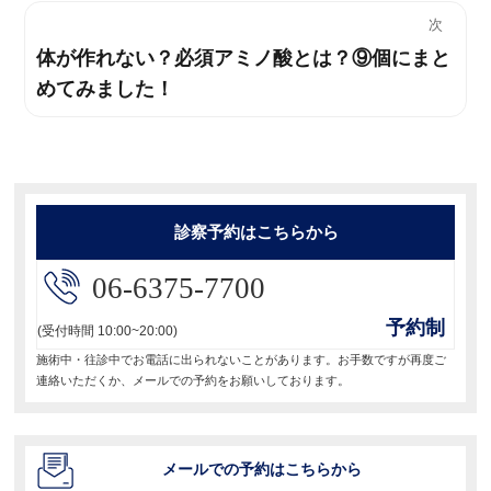
投
ビ
次
稿:
体が作れない？必須アミノ酸とは？⑨個にまと
次
ゲ
めてみました！
の
ー
投
稿:
シ
ョ
診察予約はこちらから
ン
06-6375-7700
予約制
(受付時間 10:00~20:00)
施術中・往診中でお電話に出られないことがあります。お手数ですが再度ご
連絡いただくか、メールでの予約をお願いしております。
メールでの予約はこちらから