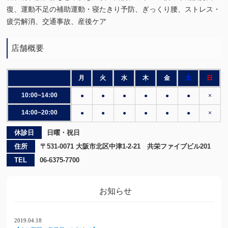
復、運動不足の補助運動・寝たきり予防、ぎっくり腰、ストレス・
疲労解消、交通事故、産後ケア
店舗概要
月
火
水
木
金
土
日
10:00~14:00
●
●
●
●
●
●
×
14:00~20:00
●
●
●
●
●
●
×
休診日
日曜・祝日
住所
〒531-0071 大阪市北区中津1-2-21 共栄ファイブビル201
TEL
06-6375-7700
お知らせ
2019.04.18