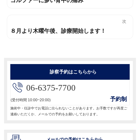
過
稿
去
ナ
の
次
投
ビ
８月より木曜午後、診療開始します！
次
稿:
の
ゲ
投
ー
稿:
シ
診察予約はこちらから
ョ
06-6375-7700
ン
予約制
(受付時間 10:00~20:00)
施術中・往診中でお電話に出られないことがあります。お手数ですが再度ご
連絡いただくか、メールでの予約をお願いしております。
メールでの予約はこちらから