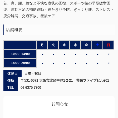
首、肩、腰、膝など不快な症状の回復、スポーツ後の早期疲労回
復、運動不足の補助運動・寝たきり予防、ぎっくり腰、ストレス・
疲労解消、交通事故、産後ケア
店舗概要
月
火
水
木
金
土
日
10:00~14:00
●
●
●
●
●
●
×
14:00~20:00
●
●
●
●
●
●
×
休診日
日曜・祝日
住所
〒531-0071 大阪市北区中津1-2-21 共栄ファイブビル201
TEL
06-6375-7700
お知らせ