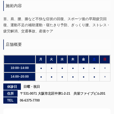
施術内容
首、肩、腰、膝など不快な症状の回復、スポーツ後の早期疲労回
復、運動不足の補助運動・寝たきり予防、ぎっくり腰、ストレス・
疲労解消、交通事故、産後ケア
店舗概要
月
火
水
木
金
土
日
10:00~14:00
●
●
●
●
●
●
×
14:00~20:00
●
●
●
●
●
●
×
休診日
日曜・祝日
住所
〒531-0071 大阪市北区中津1-2-21 共栄ファイブビル201
TEL
06-6375-7700