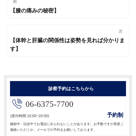
投
前
【膝の痛みの秘密】
過
稿
去
ナ
の
次
投
ビ
【体幹と肝臓の関係性は姿勢を見れば分かりま
次
稿:
す】
の
ゲ
投
ー
稿:
シ
ョ
診察予約はこちらから
ン
06-6375-7700
予約制
(受付時間 10:00~20:00)
施術中・往診中でお電話に出られないことがあります。お手数ですが再度ご
連絡いただくか、メールでの予約をお願いしております。