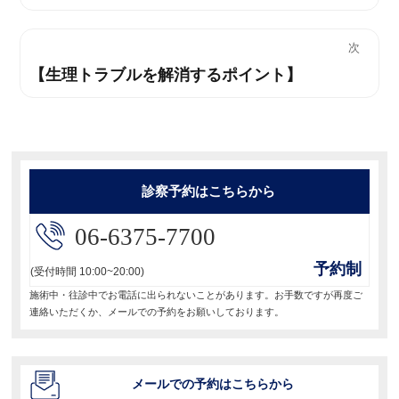
去
ナ
の
次
投
ビ
【生理トラブルを解消するポイント】
次
稿:
の
ゲ
投
ー
稿:
シ
診察予約はこちらから
ョ
06-6375-7700
ン
予約制
(受付時間 10:00~20:00)
施術中・往診中でお電話に出られないことがあります。お手数ですが再度ご
連絡いただくか、メールでの予約をお願いしております。
メールでの予約はこちらから