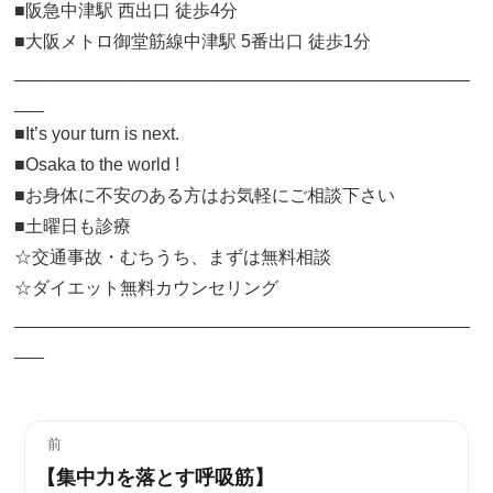
■阪急中津駅 西出口 徒歩4分
■大阪メトロ御堂筋線中津駅 5番出口 徒歩1分
______________________________________________
___
■It’s your turn is next.
■Osaka to the world !
■お身体に不安のある方はお気軽にご相談下さい
■土曜日も診療
☆交通事故・むちうち、まずは無料相談
☆ダイエット無料カウンセリング
______________________________________________
___
投
前
【集中力を落とす呼吸筋】
過
稿