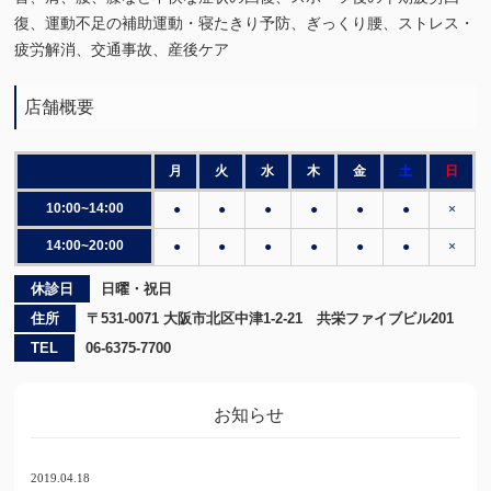
復、運動不足の補助運動・寝たきり予防、ぎっくり腰、ストレス・
疲労解消、交通事故、産後ケア
店舗概要
月
火
水
木
金
土
日
10:00~14:00
●
●
●
●
●
●
×
14:00~20:00
●
●
●
●
●
●
×
休診日
日曜・祝日
住所
〒531-0071 大阪市北区中津1-2-21 共栄ファイブビル201
TEL
06-6375-7700
お知らせ
2019.04.18