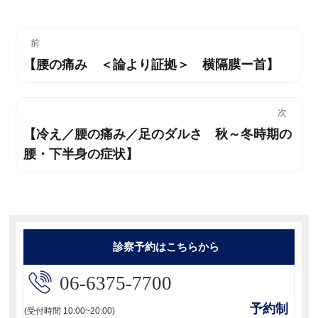
投
前
【腰の痛み ＜論より証拠＞ 横隔膜ー首】
過
稿
去
ナ
の
次
投
ビ
【冷え／腰の痛み／足のダルさ 秋～冬時期の
次
稿:
腰・下半身の症状】
の
ゲ
投
ー
稿:
シ
ョ
診察予約はこちらから
ン
06-6375-7700
予約制
(受付時間 10:00~20:00)