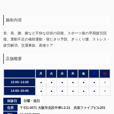
施術内容
首、肩、腰、膝など不快な症状の回復、スポーツ後の早期疲労回
復、運動不足の補助運動・寝たきり予防、ぎっくり腰、ストレス・
疲労解消、交通事故、産後ケア
店舗概要
月
火
水
木
金
土
日
10:00~14:00
●
●
●
●
●
●
×
14:00~20:00
●
●
●
●
●
●
×
休診日
日曜・祝日
住所
〒531-0071 大阪市北区中津1-2-21 共栄ファイブビル201