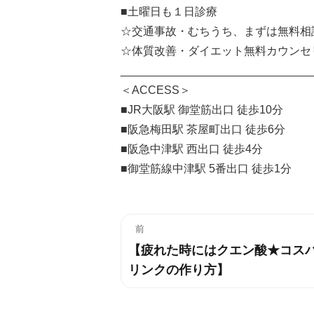
■土曜日も１日診療
☆交通事故・むちうち、まずは無料相
☆体質改善・ダイエット無料カウンセ
______________________________
＜ACCESS＞
■JR大阪駅 御堂筋出口 徒歩10分
■阪急梅田駅 茶屋町出口 徒歩6分
■阪急中津駅 西出口 徒歩4分
■御堂筋線中津駅 5番出口 徒歩1分
投
前
【疲れた時にはクエン酸★コス
過
稿
リンクの作り方】
去
ナ
の
投