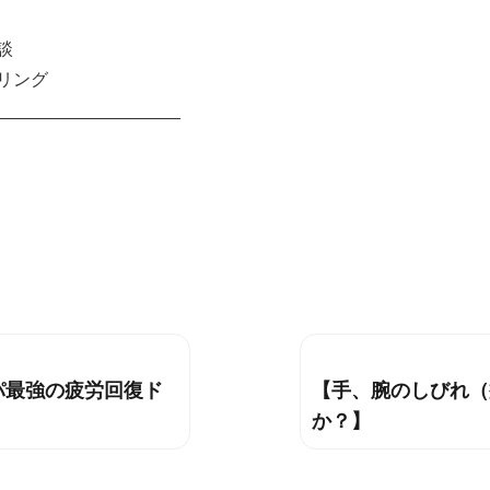
談
リング
___________________
パ最強の疲労回復ド
【手、腕のしびれ（
次
か？】
の
投
稿: