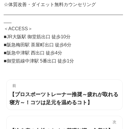
☆体質改善・ダイエット無料カウンセリング
______________________________________________
___
＜ACCESS＞
■JR大阪駅 御堂筋出口 徒歩10分
■阪急梅田駅 茶屋町出口 徒歩6分
■阪急中津駅 西出口 徒歩4分
■御堂筋線中津駅 5番出口 徒歩1分
投
前
【プロスポーツトレーナー推奨～疲れが取れる
過
稿
寝方～！コツは足元を温めるコト】
去
ナ
の
投
ビ
次
稿: