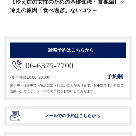
【冷え症の女性のための基礎知識・食養編】～
次
ゲ
冷えの原因「食べ過ぎ」ないコツ～
の
ー
投
稿:
シ
ョ
診察予約はこちらから
ン
06-6375-7700
予約制
(受付時間 10:00~20:00)
施術中・往診中でお電話に出られないことがあります。お手数ですが再度ご
連絡いただくか、メールでの予約をお願いしております。
メールでの予約はこちらから