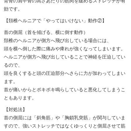
背骨の肩甲骨の高さあたりの筋肉を緩めるストレッチが有
効です。
【頚椎ヘルニアで「やってはいけない」動作②】
首の側屈（首を傾げる、横に倒す動作）
頚椎のヘルニアが側方へ飛び出している場合には、
頭を横へ倒した際に痛みや痺れが強くなってしまいます。
ヘルニアが側方へ飛び出していることで神経を圧迫してい
るので、
頭を良くすると頭の圧迫部分へさらに力が加わってしまい
ます。
首が痛いからとポキポキ鳴らしていると悪化してしまうこ
ともあります。
【対処法】
首の側屈には「斜角筋」や「胸鎖乳突筋」が関与していま
すので、強いストレッチではなくゆっくりと側屈させて筋