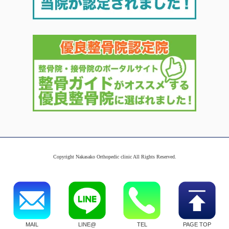
Copyright Nakasako Orthopedic clinic All Rights Reserved.
MAIL
LINE@
TEL
PAGE TOP