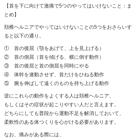
【首を下に向けて激痛で5つのやってはいけないこと：ま
とめ】
頚椎ヘルニアでやってはいけないことの5つをおさらいす
ると以下の通り。
① 首の後屈（顎をあげて、上を見上げる）
② 首の側屈（首を傾げる、横に倒す動作）
③ 首の後屈と首の側屈を同時にやる
④ 体幹を連動させず、首だけをひねる動作
⑤ 腕を伸ばして遠くのものを持ち上げる動作
逆にこれらの動作をよくする人は頚椎ヘルニア、
もしくはその症状が起こりやすい人だと言えます。
どちらにしても普段から運動不足を解消しておいて、
柔軟性のある体つくりを心がける必要があります。
なお、痛みがある際には、