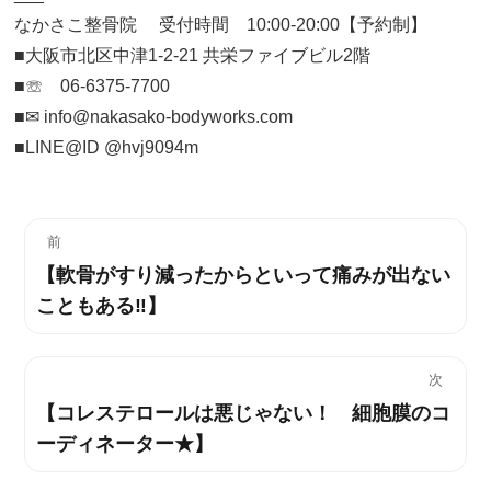
なかさこ整骨院 受付時間 10:00-20:00【予約制】
■大阪市北区中津1-2-21 共栄ファイブビル2階
■☏ 06-6375-7700
■✉︎ info@nakasako-bodyworks.com
■LINE@ID @hvj9094m
投
前
【軟骨がすり減ったからといって痛みが出ない
過
稿
こともある‼】
去
ナ
の
投
ビ
次
稿:
【コレステロールは悪じゃない！ 細胞膜のコ
次
ゲ
ーディネーター★】
の
ー
投