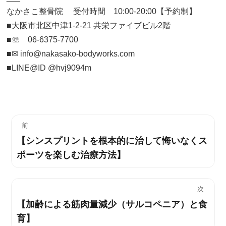
なかさこ整骨院 受付時間 10:00-20:00【予約制】
■大阪市北区中津1-2-21 共栄ファイブビル2階
■☏ 06-6375-7700
■✉︎ info@nakasako-bodyworks.com
■LINE@ID @hvj9094m
投
前
【シンスプリントを根本的に治して悔いなくス
過
稿
ポーツを楽しむ治療方法】
去
ナ
の
投
ビ
次
稿:
【加齢による筋肉量減少（サルコペニア）と食
次
ゲ
育】
の