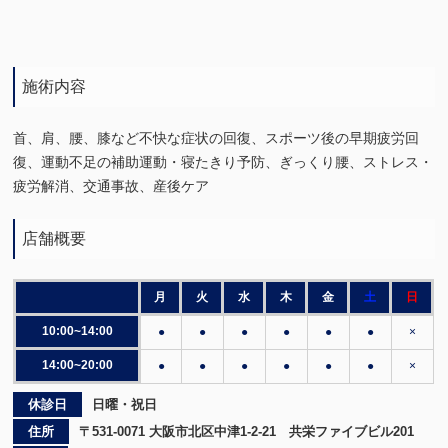
施術内容
首、肩、腰、膝など不快な症状の回復、スポーツ後の早期疲労回
復、運動不足の補助運動・寝たきり予防、ぎっくり腰、ストレス・
疲労解消、交通事故、産後ケア
店舗概要
月
火
水
木
金
土
日
10:00~14:00
●
●
●
●
●
●
×
14:00~20:00
●
●
●
●
●
●
×
休診日
日曜・祝日
住所
〒531-0071 大阪市北区中津1-2-21 共栄ファイブビル201