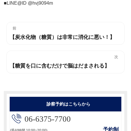
■LINE@ID @hvj9094m
投
前
【炭水化物（糖質）は非常に消化に悪い！】
過
稿
去
ナ
の
次
投
ビ
【糖質を口に含むだけで脳はだまされる】
次
稿:
の
ゲ
投
ー
稿:
シ
診察予約はこちらから
ョ
06-6375-7700
ン
予約制
(受付時間 10:00~20:00)