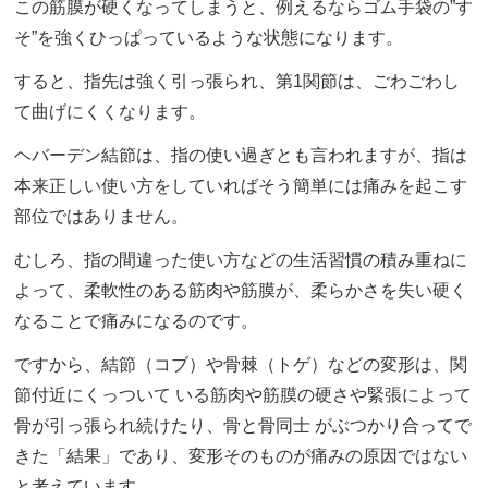
この筋膜が硬くなってしまうと、例えるならゴム手袋の”す
そ”を強くひっぱっているような状態になります。
すると、指先は強く引っ張られ、第1関節は、ごわごわし
て曲げにくくなります。
ヘバーデン結節は、指の使い過ぎとも言われますが、指は
本来正しい使い方をしていればそう簡単には痛みを起こす
部位ではありません。
むしろ、指の間違った使い方などの生活習慣の積み重ねに
よって、柔軟性のある筋肉や筋膜が、柔らかさを失い硬く
なることで痛みになるのです。
ですから、結節（コブ）や骨棘（トゲ）などの変形は、関
節付近にくっついて いる筋肉や筋膜の硬さや緊張によって
骨が引っ張られ続けたり、骨と骨同士 がぶつかり合ってで
きた「結果」であり、変形そのものが痛みの原因ではない
と考えています。