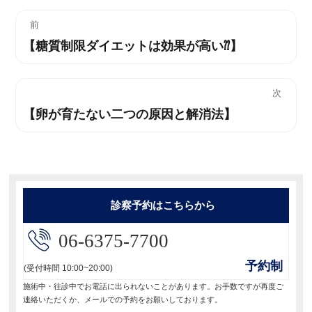
投
前
【糖質制限ダイエットは効果が高い⁇】
過
稿
去
ナ
の
次
投
ビ
【卵が育たない二つの原因と解消法】
次
稿:
の
ゲ
投
ー
稿:
シ
診察予約はこちらから
ョ
06-6375-7700
ン
予約制
(受付時間 10:00~20:00)
施術中・往診中でお電話に出られないことがあります。お手数ですが再度ご
連絡いただくか、メールでの予約をお願いしております。