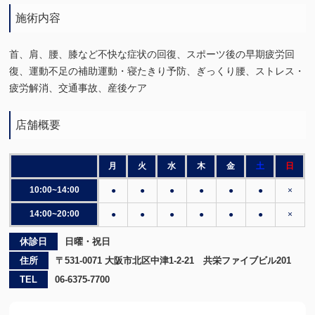
施術内容
首、肩、腰、膝など不快な症状の回復、スポーツ後の早期疲労回
復、運動不足の補助運動・寝たきり予防、ぎっくり腰、ストレス・
疲労解消、交通事故、産後ケア
店舗概要
月
火
水
木
金
土
日
10:00~14:00
●
●
●
●
●
●
×
14:00~20:00
●
●
●
●
●
●
×
休診日
日曜・祝日
住所
〒531-0071 大阪市北区中津1-2-21 共栄ファイブビル201
TEL
06-6375-7700