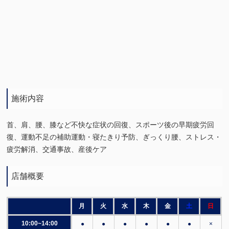
施術内容
首、肩、腰、膝など不快な症状の回復、スポーツ後の早期疲労回
復、運動不足の補助運動・寝たきり予防、ぎっくり腰、ストレス・
疲労解消、交通事故、産後ケア
店舗概要
月
火
水
木
金
土
日
10:00~14:00
●
●
●
●
●
●
×