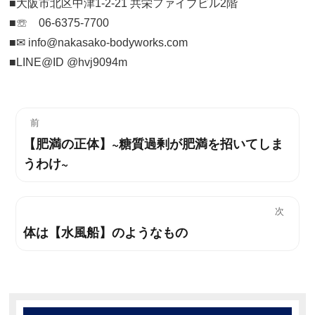
■大阪市北区中津1-2-21 共栄ファイブビル2階
■☏ 06-6375-7700
■✉︎ info@nakasako-bodyworks.com
■LINE@ID @hvj9094m
投
前
【肥満の正体】~糖質過剰が肥満を招いてしま
過
稿
うわけ~
去
ナ
の
投
ビ
次
稿:
体は【水風船】のようなもの
次
ゲ
の
ー
投
稿:
シ