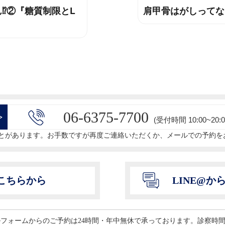
⁉️②『糖質制限とL
肩甲骨はがしってな
次
の
投
稿:
06-6375-7700
>
(受付時間 10:00~20:0
とがあります。お手数ですが再度ご連絡いただくか、メールでの予約を
こちらから
LINE@
ールフォームからのご予約は24時間・年中無休で承っております。診察時