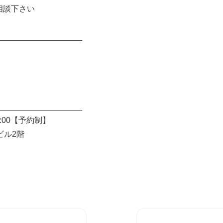
相談下さい
___________________
___________________
:00【予約制】
ビル2階