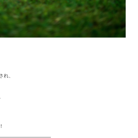
され、
。
！
___________________