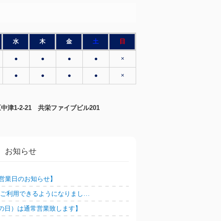
水
木
金
土
日
●
●
●
●
×
●
●
●
●
×
北区中津1-2-21 共栄ファイブビル201
お知らせ
営業日のお知らせ】
AY ご利用できるようになりまし…
春分の日）は通常営業致します】