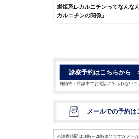
燃焼系L-カルニチンってなんなん
過
稿
カルニチンの関係』
去
ナ
の
投
ビ
稿:
ゲ
ー
診察予約はこちらから
シ
施術中・往診中でお電話に出られないこ
ョ
ン
メールでの予約は
※診察時間は10時～20時までですがメ