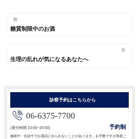
投
前
糖質制限中のお酒
過
稿
去
ナ
の
次
投
ビ
生理の乱れが気になるあなたへ
次
稿:
の
ゲ
投
ー
稿:
シ
診察予約はこちらから
ョ
06-6375-7700
ン
予約制
(受付時間 10:00~20:00)
施術中・往診中でお電話に出られないことがあります。お手数ですが再度ご