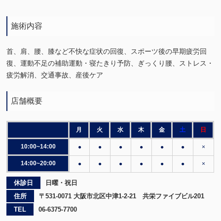
施術内容
首、肩、腰、膝など不快な症状の回復、スポーツ後の早期疲労回
復、運動不足の補助運動・寝たきり予防、ぎっくり腰、ストレス・
疲労解消、交通事故、産後ケア
店舗概要
月
火
水
木
金
土
日
10:00~14:00
●
●
●
●
●
●
×
14:00~20:00
●
●
●
●
●
●
×
休診日
日曜・祝日
住所
〒531-0071 大阪市北区中津1-2-21 共栄ファイブビル201
TEL
06-6375-7700