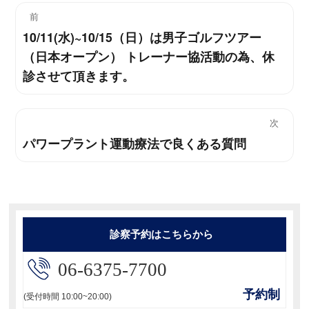
投
前
10/11(水)~10/15（日）は男子ゴルフツアー
過
稿
（日本オープン） トレーナー協活動の為、休
去
ナ
診させて頂きます。
の
投
ビ
稿:
次
ゲ
パワープラント運動療法で良くある質問
次
ー
の
投
シ
稿:
ョ
診察予約はこちらから
ン
06-6375-7700
予約制
(受付時間 10:00~20:00)