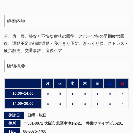
施術内容
首、肩、腰、膝など不快な症状の回復、スポーツ後の早期疲労回
復、運動不足の補助運動・寝たきり予防、ぎっくり腰、ストレス・
疲労解消、交通事故、産後ケア
店舗概要
月
火
水
木
金
土
日
10:00~14:00
●
●
●
●
●
●
×
14:00~20:00
●
●
●
●
●
●
×
休診日
日曜・祝日
住所
〒531-0071 大阪市北区中津1-2-21 共栄ファイブビル201
TEL
06-6375-7700