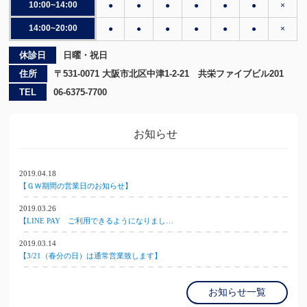
10:00~14:00
●
●
●
●
●
●
×
14:00~20:00
●
●
●
●
●
●
×
休診日
日曜・祝日
住所
〒531-0071 大阪市北区中津1-2-21 共栄ファイブビル201
TEL
06-6375-7700
お知らせ
2019.04.18
【ＧＷ期間の営業日のお知らせ】
2019.03.26
【LINE PAY ご利用できるようになりまし…
2019.03.14
【3/21（春分の日）は通常営業致します】
お知らせ一覧