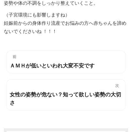
姿勢や体の不調をしっかり整えていくこと。
（子宮環境にも影響しますね）
妊娠前からの身体作り流産でお悩みの方へ赤ちゃんを諦め
ないでくださいね ！！！
投
前
ＡＭＨが低いといわれ大変不安です
過
稿
去
ナ
の
次
投
ビ
女性の姿勢が危ない？知って欲しい姿勢の大切
次
稿:
さ
の
ゲ
投
ー
稿:
シ