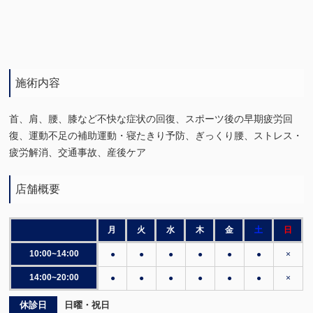
施術内容
首、肩、腰、膝など不快な症状の回復、スポーツ後の早期疲労回
復、運動不足の補助運動・寝たきり予防、ぎっくり腰、ストレス・
疲労解消、交通事故、産後ケア
店舗概要
月
火
水
木
金
土
日
10:00~14:00
●
●
●
●
●
●
×
14:00~20:00
●
●
●
●
●
●
×
休診日
日曜・祝日