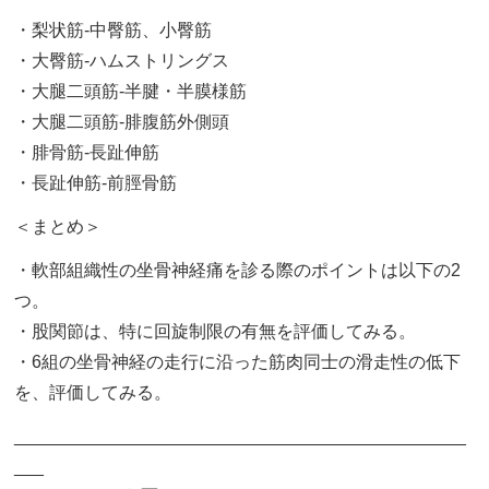
・梨状筋-中臀筋、小臀筋
・大臀筋-ハムストリングス
・大腿二頭筋-半腱・半膜様筋
・大腿二頭筋-腓腹筋外側頭
・腓骨筋-長趾伸筋
・長趾伸筋-前脛骨筋
＜まとめ＞
・軟部組織性の坐骨神経痛を診る際のポイントは以下の2
つ。
・股関節は、特に回旋制限の有無を評価してみる。
・6組の坐骨神経の走行に沿った筋肉同士の滑走性の低下
を、評価してみる。
______________________________________________
___