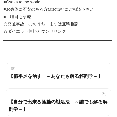
■Osaka to the world !
■お身体に不安のある方はお気軽にご相談下さい
■土曜日も診療
☆交通事故・むちうち、まずは無料相談
☆ダイエット無料カウンセリング
______________________________________________
___
投
前
【偏平足を治す ～あなたも解る解剖学～】
過
稿
去
ナ
の
次
投
ビ
【自分で出来る捻挫の対処法 ～誰でも解る解
次
稿:
剖学～】
の
ゲ
投