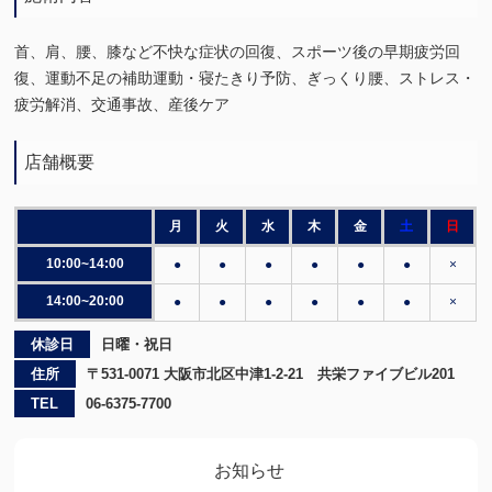
首、肩、腰、膝など不快な症状の回復、スポーツ後の早期疲労回
復、運動不足の補助運動・寝たきり予防、ぎっくり腰、ストレス・
疲労解消、交通事故、産後ケア
店舗概要
月
火
水
木
金
土
日
10:00~14:00
●
●
●
●
●
●
×
14:00~20:00
●
●
●
●
●
●
×
休診日
日曜・祝日
住所
〒531-0071 大阪市北区中津1-2-21 共栄ファイブビル201
TEL
06-6375-7700
お知らせ