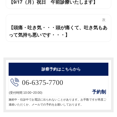
【9/17（月）祝日 午前診療いたします】
過
稿
去
ナ
の
次
投
ビ
【頭痛・吐き気・・・頭が痛くて、吐き気もあ
次
稿:
って気持ち悪いです・・・】
の
ゲ
投
ー
稿:
シ
ョ
診察予約はこちらから
ン
06-6375-7700
予約制
(受付時間 10:00~20:00)
施術中・往診中でお電話に出られないことがあります。お手数ですが再度ご
連絡いただくか、メールでの予約をお願いしております。