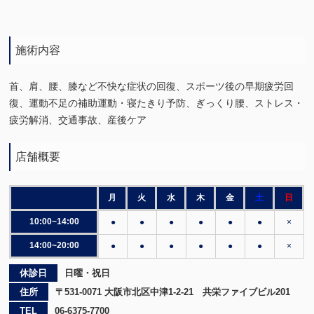
施術内容
首、肩、腰、膝など不快な症状の回復、スポーツ後の早期疲労回
復、運動不足の補助運動・寝たきり予防、ぎっくり腰、ストレス・
疲労解消、交通事故、産後ケア
店舗概要
月
火
水
木
金
土
日
10:00~14:00
●
●
●
●
●
●
×
14:00~20:00
●
●
●
●
●
●
×
休診日
日曜・祝日
住所
〒531-0071 大阪市北区中津1-2-21 共栄ファイブビル201
TEL
06-6375-7700