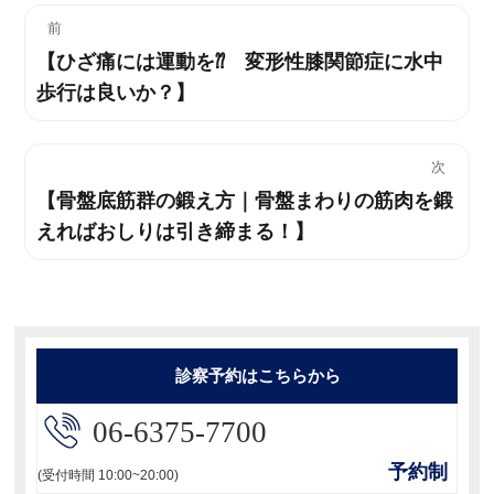
投
前
【ひざ痛には運動を⁇ 変形性膝関節症に水中
過
稿
歩行は良いか？】
去
ナ
の
投
ビ
次
稿:
【骨盤底筋群の鍛え方｜骨盤まわりの筋肉を鍛
次
ゲ
えればおしりは引き締まる！】
の
ー
投
稿:
シ
ョ
診察予約はこちらから
ン
06-6375-7700
予約制
(受付時間 10:00~20:00)