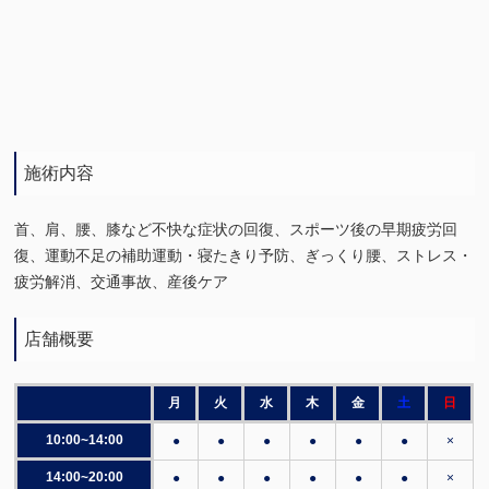
施術内容
首、肩、腰、膝など不快な症状の回復、スポーツ後の早期疲労回
復、運動不足の補助運動・寝たきり予防、ぎっくり腰、ストレス・
疲労解消、交通事故、産後ケア
店舗概要
月
火
水
木
金
土
日
10:00~14:00
●
●
●
●
●
●
×
14:00~20:00
●
●
●
●
●
●
×