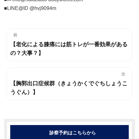
■LINE@ID @hvj9094m
投
前
【老化による膝痛には筋トレが一番効果がある
過
稿
の？大事？】
去
ナ
の
投
ビ
次
稿:
【胸郭出口症候群（きょうかくでぐちしょうこ
次
ゲ
うぐん）】
の
ー
投
稿:
シ
ョ
診察予約はこちらから
ン