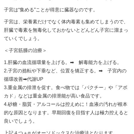
子宮は“集める”ことが得意に臓器なのです。
子宮は、栄養素だけでなく体内毒素も集めてしまうので、
肝臓で毒素を無毒化しておかないとどんどん子宮に溜まっ
ていくでしょう。
＜子宮筋腫の治療＞
1.肝臓の血流循環量を上げる。➡ 解毒能力を上げる。
2.子宮の捻転や下垂など、位置を矯正する。➡ 子宮内の
循環改善➡代謝UP
3.重金属の排泄を促す。食べ物では「パクチー」や「アボ
カド」などは重金属の排泄能が高い食品です。
4.砂糖・脂質・アルコールは控えめに！血液の汚れが根本
的な原因となります。早期回復を目指す人は極力控えると
良いでしょう。
上記４つ＋α がオーソドックスな治療法となります。