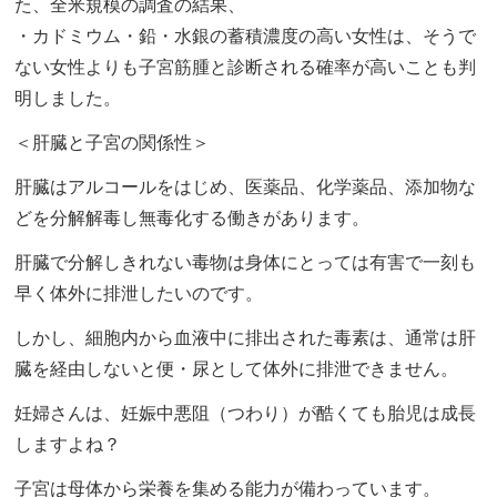
た、全米規模の調査の結果、
・カドミウム・鉛・水銀の蓄積濃度の高い女性は、そうで
ない女性よりも子宮筋腫と診断される確率が高いことも判
明しました。
＜肝臓と子宮の関係性＞
肝臓はアルコールをはじめ、医薬品、化学薬品、添加物な
どを分解解毒し無毒化する働きがあります。
肝臓で分解しきれない毒物は身体にとっては有害で一刻も
早く体外に排泄したいのです。
しかし、細胞内から血液中に排出された毒素は、通常は肝
臓を経由しないと便・尿として体外に排泄できません。
妊婦さんは、妊娠中悪阻（つわり）が酷くても胎児は成長
しますよね？
子宮は母体から栄養を集める能力が備わっています。