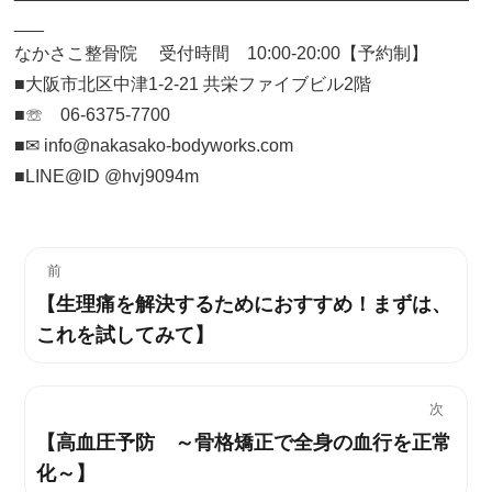
___
なかさこ整骨院 受付時間 10:00-20:00【予約制】
■大阪市北区中津1-2-21 共栄ファイブビル2階
■☏ 06-6375-7700
■✉︎ info@nakasako-bodyworks.com
■LINE@ID @hvj9094m
投
前
【生理痛を解決するためにおすすめ！まずは、
過
稿
これを試してみて】
去
ナ
の
投
ビ
次
稿:
【高血圧予防 ～骨格矯正で全身の血行を正常
次
ゲ
化～】
の