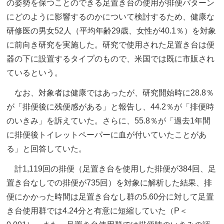
の姿勢を保つことのできる足置き台の使用が排便パターン
にどのように影響するのかについて検討するため、健康な
研修医の男女52人（平均年齢29歳、女性が40.1％）を対象
に前向き研究を実施した。研究で使用された足置き台は便
器の下に設置するタイプのもので、米国では既に市販され
ているという。
なお、対象者は健康ではあったが、研究開始時に28.8％
が「排便後に残便感がある」と報告し、44.2％が「排便時
のいきみ」を訴えていた。さらに、55.8％が「過去1年間
に排便後トイレットペーパーに血が付いていたことがあ
る」と回答していた。
計1,119回の排便（足置き台を使用した排便が384回、足
置き台なしでの排便が735回）を対象に解析した結果、排
便にかかった時間は足置き台なし群の5.60分に対して足置
き台使用群では4.24分と有意に短縮していた（P＜