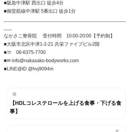
■阪急中津駅 西出口 徒歩4分
■御堂筋線中津駅 5番出口 徒歩1分
______________________________________________
___
なかさこ整骨院 受付時間 10:00-20:00【予約制】
■大阪市北区中津1-2-21 共栄ファイブビル2階
■☏ 06-6375-7700
■✉︎ info@nakasako-bodyworks.com
■LINE@ID @hvj9094m
投
前
【HDLコレステロールを上げる食事・下げる食
過
稿
事】
去
ナ
の
投
ビ
次