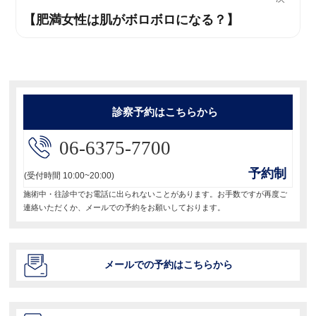
稿:
【肥満女性は肌がボロボロになる？】
次
ゲ
の
ー
投
稿:
シ
ョ
診察予約はこちらから
ン
06-6375-7700
予約制
(受付時間 10:00~20:00)
施術中・往診中でお電話に出られないことがあります。お手数ですが再度ご
連絡いただくか、メールでの予約をお願いしております。
メールでの予約はこちらから