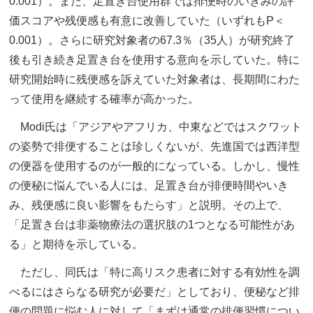
0.001）。また、足置き台使用群では排便時のいきみの評
価スコアや残便感も有意に改善していた（いずれもP＜
0.001）。さらに研究対象者の67.3％（35人）が研究終了
後も引き続き足置き台を使用する意向を示していた。特に
研究開始時に残便感を訴えていた対象者は、長期間にわた
って使用を継続する確率が高かった。
Modi氏は「アジアやアフリカ、中東などではスクワット
の姿勢で排便することは珍しくないが、先進国では西洋型
の便器を使用するのが一般的になっている。しかし、慢性
の便秘に悩んでいる人には、足置き台が排便時間やいき
み、残便感に良い影響をもたらす」と説明。その上で、
「足置き台は非薬物療法の選択肢の1つとなる可能性があ
る」と期待を示している。
ただし、同氏は「特に高リスク患者に対する有効性を調
べるにはさらなる研究が必要だ」としており、便秘など排
便の問題に悩む人に対して「まずは通常の排便習慣につい