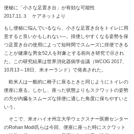
便秘に「小さな足置き台」が有効な可能性
2017.11.３ ケアネットより
もし便秘に悩んでいるなら、小さな足置き台をトイレに用
意すると良いかもしれない―。排便しやすくなる姿勢を保
つ足置き台の使用によって短時間でスムーズに排便できる
ことが健康な男女52人を対象とする前向き研究で示され
た。この研究結果は世界消化器病学会議（WCOG 2017、
10月13～18日、米オーランド）で発表された。
欧米人は一般的に椅子に座るときと同じようにトイレの
便座に座る。しかし、座った状態よりもスクワットの姿勢
の方が内臓をスムーズな排便に適した角度に保ちやすいと
いう。
そこで、米オハイオ州立大学ウェクスナー医療センター
のRohan Modi氏らは今回、便座に座った時にスクワット