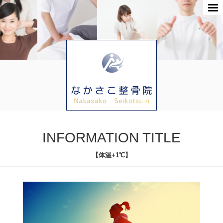
INFORMATION TITLE
【体温+1℃】