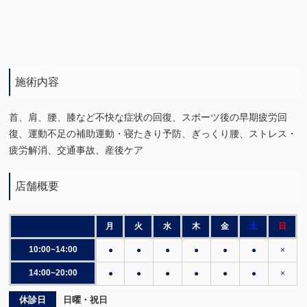
施術内容
首、肩、腰、膝など不快な症状の回復、スポーツ後の早期疲労回
復、運動不足の補助運動・寝たきり予防、ぎっくり腰、ストレス・
疲労解消、交通事故、産後ケア
店舗概要
月
火
水
木
金
土
日
10:00~14:00
●
●
●
●
●
●
×
14:00~20:00
●
●
●
●
●
●
×
休診日
日曜・祝日