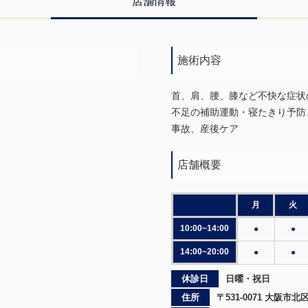
店舗情報
施術内容
首、肩、腰、膝など不快な症状
不足の補助運動・寝たきり予防
事故、産後ケア
店舗概要
月
火
10:00~14:00
●
●
14:00~20:00
●
●
休診日
日曜・祝日
住所
〒531-0071 大阪市