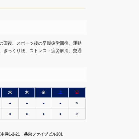
の回復、スポーツ後の早期疲労回復、運動
、ぎっくり腰、ストレス・疲労解消、交通
水
木
金
土
日
●
●
●
●
×
●
●
●
●
×
北区中津1-2-21 共栄ファイブビル201